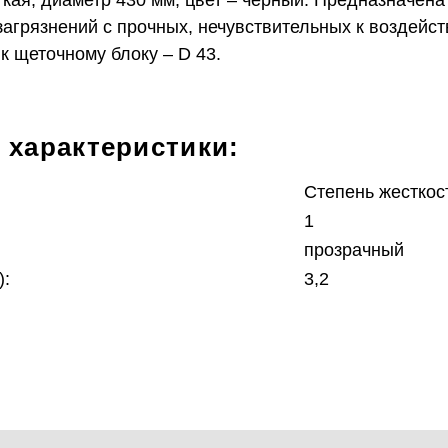
кая, диаметр 430 мм, цвет – черный. Предназначена
загрязнений с прочных, нечувствительных к воздей
к щеточному блоку – D 43.
 характеристики:
Степень жесткос
1
прозрачный
):
3,2