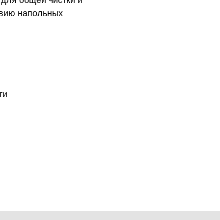
 для общей чистки и
ствию напольных
ти