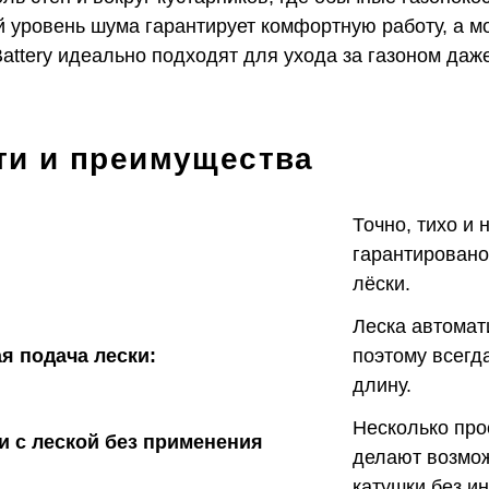
й уровень шума гарантирует комфортную работу, а м
 Battery идеально подходят для ухода за газоном да
ти и преимущества
Точно, тихо и 
гарантировано
лёски.
Леска автомат
я подача лески:
поэтому всегд
длину.
Несколько пр
и с леской без применения
делают возмо
катушки без и