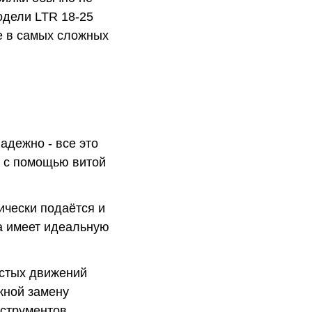
одели LTR 18-25
же в самых сложных
надежно - все это
 с помощью витой
ически подаётся и
а имеет идеальную
остых движений
жной замену
нструментов.