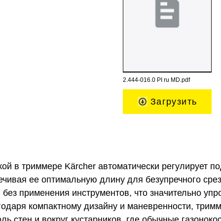
2.444-016.0 PI ru MD.pdf
Загрузить
кой в триммере Kärcher автоматически регулирует по
ечивая ее оптимальную длину для безупречного сре
 без применения инструментов, что значительно уп
годаря компактному дизайну и маневренности, трим
оль стен и вокруг кустарников, где обычные газонок