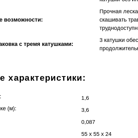
Прочная леска
е возможности:
скашивать тра
труднодоступн
3 катушки обе
аковка с тремя катушками:
продолжительн
е характеристики:
:
1,6
ке (м):
3,6
0,087
55 x 55 x 24