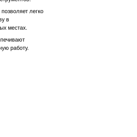
 позволяет легко
ву в
ых местах.
спечивают
ую работу.