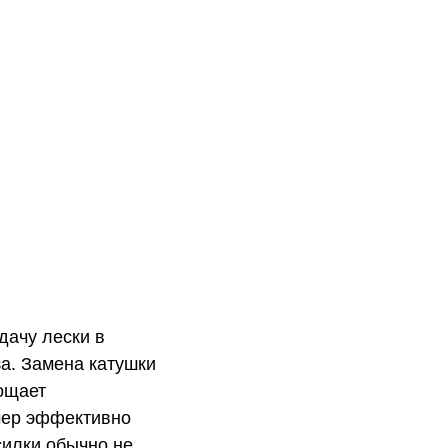
дачу лески в
за. Замена катушки
рощает
мер эффективно
осилки обычно не