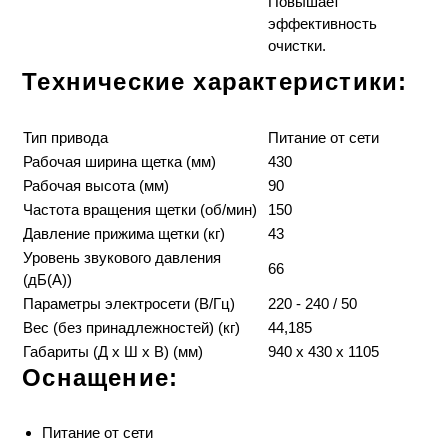
Повышает
эффективность
очистки.
Технические характеристики:
Тип привода
Питание от сети
Рабочая ширина щетка (мм)
430
Рабочая высота (мм)
90
Частота вращения щетки (об/мин)
150
Давление прижима щетки (кг)
43
Уровень звукового давления
66
(дБ(А))
Параметры электросети (В/Гц)
220 - 240 / 50
Вес (без принадлежностей) (кг)
44,185
Габариты (Д x Ш x В) (мм)
940 х 430 х 1105
Оснащение:
Питание от сети