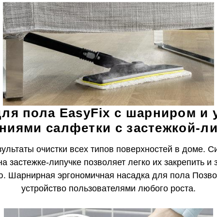
для пола EasyFix с шарниром и
ниями салфетки с застежкой-л
ультаты очистки всех типов поверхностей в доме. С
а застежке-липучке позволяет легко их закрепить и 
ью. Шарнирная эргономичная насадка для пола Позв
устройство пользователями любого роста.