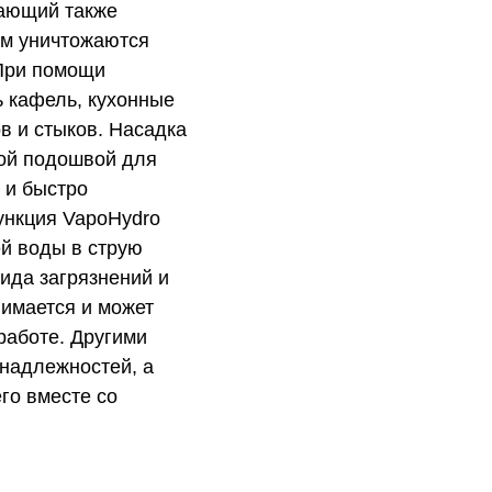
вающий также
ом уничтожаются
 При помощи
 кафель, кухонные
ов и стыков. Насадка
й ​​подошвой для
 и быстро
Функция VapoHydro
ей воды в струю
вида загрязнений и
нимается и может
работе. Другими
инадлежностей, а
го вместе со