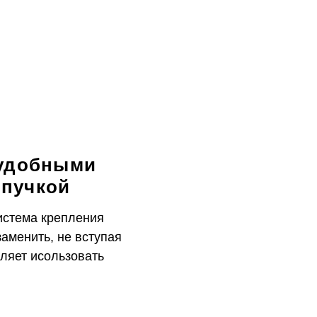
 удобными
ипучкой
истема крепления
заменить, не вступая
оляет исользовать