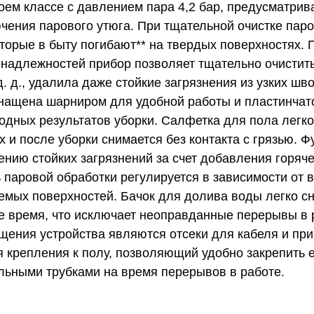
воем классе с давлением пара 4,2 бар, предусматри
чения парового утюга. При тщательной очистке пар
оторые в быту погибают** на твердых поверхностях.
надлежностей прибор позволяет тщательно очистить
д. д., удалила даже стойкие загрязнения из узких шв
снащена шарниром для удобной работы и пластинчато
одных результатов уборки. Салфетка для пола легко
х и после уборки снимается без контакта с грязью. 
ению стойких загрязнений за счет добавления горяч
 паровой обработки регулируется в зависимости от 
емых поверхностей. Бачок для долива воды легко с
е время, что исключает неоправданные перерывы в 
щения устройства являются отсеки для кабеля и пр
 крепления к полу, позволяющий удобно закрепить е
льными трубками на время перерывов в работе.