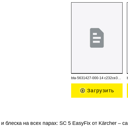
bta-5631427-000-14 c232ce32-31a8-49a4-baab-b7ae6dfa13ea.pdf
Загрузить
и блеска на всех парах: SC 5 EasyFix от Kärcher – 