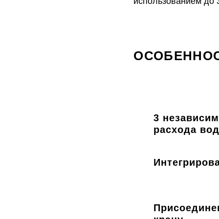
использованием до 
ОСОБЕННОС
3 независи
расхода во
Интегриров
Присоединен