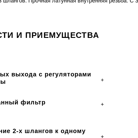
3 шлангов. Прочная латунная внутренняя резьба. С 
ТИ И ПРИЕМУЩЕСТВА
мых выхода с регуляторами
+
ды
анный фильтр
+
ие 2-х шлангов к одному
+