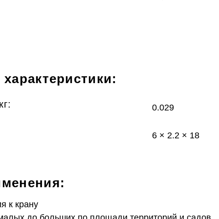
 характеристики:
кг:
0.029
6 × 2.2 × 18
именения:
я к крану
малых до больших по площади территорий и садов