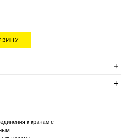
единения к кранам с
нным