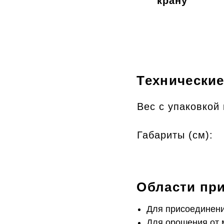
крану
Технические
Вес с упаковкой 
Габариты (cм):
Области пр
Для присоединени
Для орошения от 