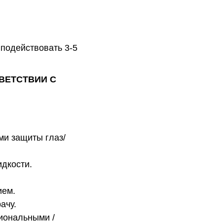
 подействовать 3-5
ВЕТСТВИИ С
ми защиты глаз/
идкости.
ием.
ачу.
гиональными /