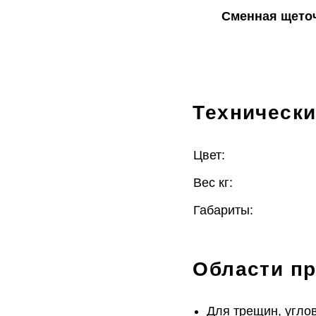
Сменная щеточ
Технически
Цвет:
Вес кг:
Габариты:
Области п
Для трещин, угло