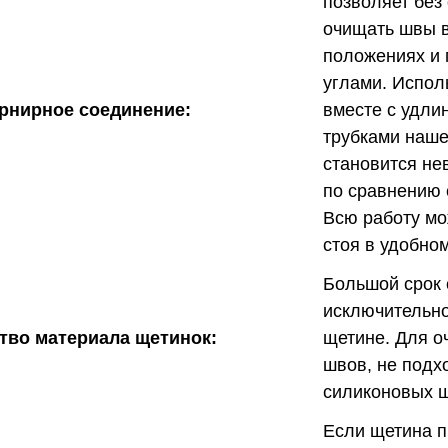
позволяет без
очищать швы 
положениях и
углами. Испол
рнирное соединение:
вместе с удли
трубками наше
становится не
по сравнению 
Всю работу м
стоя в удобно
Большой срок
исключительно
тво материала щетинок:
щетине. Для о
швов, не подх
силиконовых 
Если щетина п