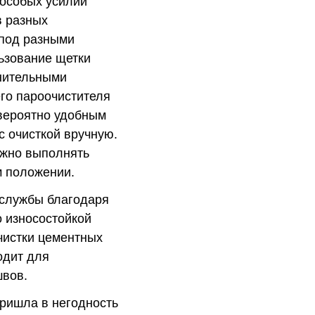
 особых усилий
в разных
 под разными
ьзование щетки
нительными
го пароочистителя
вероятно удобным
с очисткой вручную.
ожно выполнять
м положении.
 службы благодаря
 износостойкой
чистки цементных
одит для
швов.
ришла в негодность