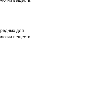
ологии веществ.
вредных для
ологии веществ.