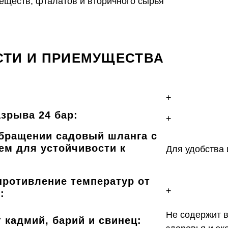
еществ, фталатов и вторичного сырья
ТИ И ПРИЕМУЩЕСТВА
+
зрыва 24 бар:
+
обращении садовый шланга с
ем для устойчивости к
Для удобства
противление температур от
+
:
Не содержит 
 кадмий, барий и свинец: