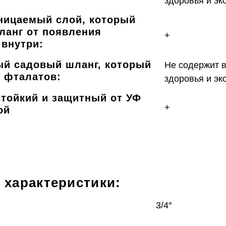
здоровья и эк
ницаемый слой, который
ланг от появления
+
 внутри:
ый садовый шланг, который
Не содержит 
 фталатов:
здоровья и эк
тойкий и защитный от УФ
+
ой
 характеристики:
3/4″