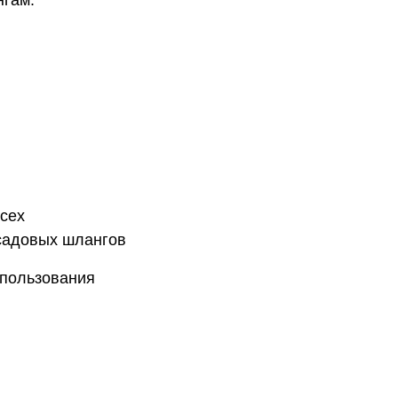
нгам.
сех
садовых шлангов
спользования